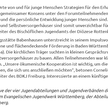
 Orte von und für junge Menschen Strategien für den E
 gemeinsamer Konsens unter den Forumteilnehmenden wa
 und die persönliche Entwicklung junger Menschen sin
nd Selbstversorgerhäuser sind somit unverzichtbar für
iter des Bischöflichen Jugendamts der Diözese Rottenb
gsstätte Babenhausen unterstreicht in seinem Impulsvor
sene und flächendeckende Förderung in Baden-Württemb
 Die kirchlichen Träger suchten in kleinen Gesprächsru
versorgerhäuser zu bauen. Allen Teilnehmenden war kl
en. „Unsere ökumenische Kooperation ist wichtig, um die
en, die sich uns anschließen möchten“, betonen Corneli
ter des BDKJ Freiburg. Interessierte an einem künftig
ive der vier Jugendabteilungen und Jugendverbänden de
m Evangelischen Jugendwerk Württemberg, der Abteilun
berg.