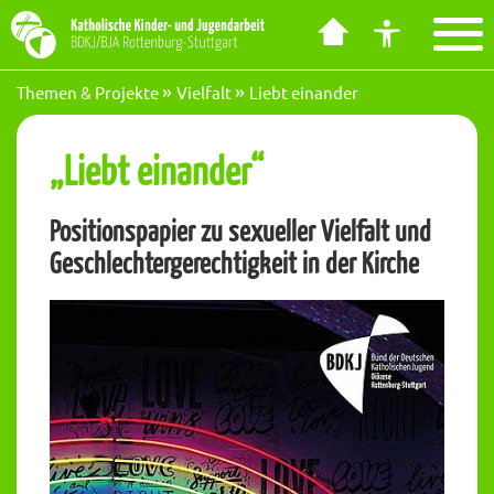
Barrierefreiheit Dashboard öffnen
Tastenkombinationen anzeigen
Hauptnavigation anzeigen
zum Inhalt springen
Themen & Projekte
Vielfalt
Liebt einander
„Liebt einander“
Positionspapier zu sexueller Vielfalt und
Geschlechtergerechtigkeit in der Kirche